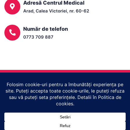
Adresă Centrul Medical
Arad, Calea Victoriei, nr. 60-62
Număr de telefon
0773 709 887
Copyright © 2023
Centrul Medical Rubio Arad
. Toate
drepturile rezervate. Design & development
endtoend.ro
.
Informații legale
Politică de confidențialitate
Politică de
cookies
Termeni și condiții