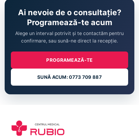
Ai nevoie de o consultație?
Programează-te acum
Alege un interval potrivit și te contactăm pentru
confirmare, sau sună-ne direct la recepție.
PROGRAMEAZĂ-TE
SUNĂ ACUM: 0773 709 887