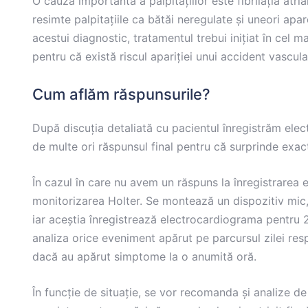
O
cauză
importantă
a palpitațiilor este
fibrilația
atria
resimte
palpitațiile
ca
bătăi
neregulate
și
uneori apa
acestui diagnostic, tratamentul trebui
inițiat
în
cel
ma
pentru
că
există
riscul
apariției
unui accident vascula
Cum aflăm răspunsurile?
După discuția detaliată cu pacientul înregistrăm ele
de multe ori răspunsul final pentru că surprinde exac
În cazul în care nu avem un răspuns la înregistrarea
monitorizarea Holter. Se montează un dispozitiv mic, c
iar aceștia înregistrează electrocardiograma pentru
analiza orice eveniment apărut pe parcursul zilei res
dacă au apărut simptome la o anumită oră.
În funcție de situație, se vor recomanda și analize de