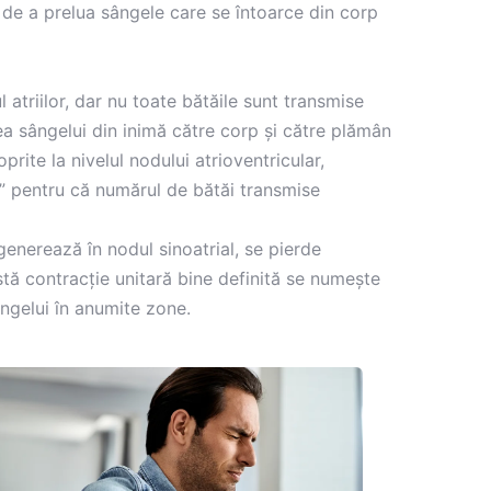
l de a prelua sângele care se întoarce din corp
 atriilor, dar nu toate bătăile sunt transmise
a sângelui din inimă către corp și către plămân
rite la nivelul nodului atrioventricular,
ă” pentru că numărul de bătăi transmise
generează în nodul sinoatrial, se pierde
astă contracție unitară bine definită se numește
ângelui în anumite zone.