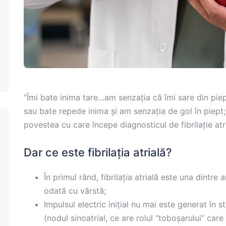
“Îmi bate inima tare…am senzația că îmi sare din pie
sau bate repede inima și am senzația de gol în piept;
povestea cu care începe diagnosticul de fibrilație atri
Dar ce este fibrilația atrială?
În primul rând, fibrilația atrială este una dintre
odată cu vârstă;
Impulsul electric inițial nu mai este generat în
(nodul sinoatrial, ce are rolul “toboșarului” care