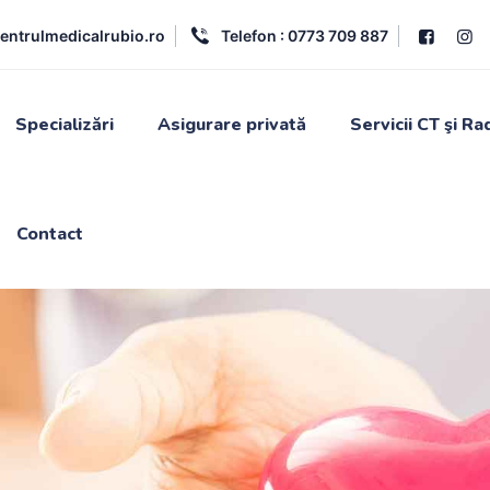
entrulmedicalrubio.ro
Telefon :
0773 709 887
Specializări
Asigurare privată
Servicii CT şi Ra
Contact