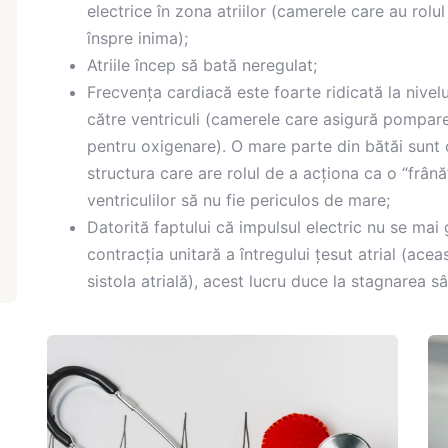
electrice în zona atriilor (camerele care au rolu
înspre inima);
Atriile încep să bată neregulat;
Frecvența cardiacă este foarte ridicată la nivelul
către ventriculi (camerele care asigură pompare
pentru oxigenare). O mare parte din bătăi sunt op
structura care are rolul de a acționa ca o “frân
ventriculilor să nu fie periculos de mare;
Datorită faptului că impulsul electric nu se mai 
contracția unitară a întregului țesut atrial (ace
sistola atrială), acest lucru duce la stagnarea s