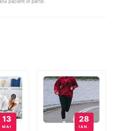
rui pacient în parte.
13
28
MAI
IAN.