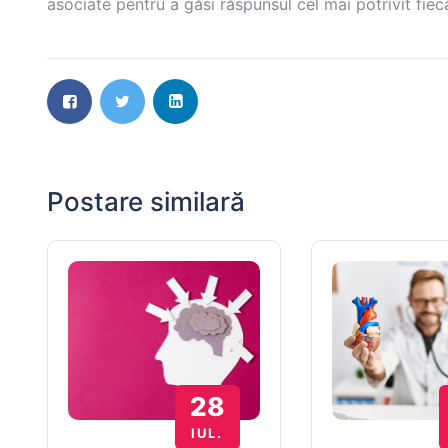
asociate pentru a găsi răspunsul cel mai potrivit fiecă
Postare similară
28
IUL.