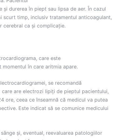
lă
. Pacientul
re
și
durerea
în
piept
sau
lipsa
de aer.
În
cazul
i
scurt
timp
,
inclusiv
tratamentul anticoagulant,
r cerebral
ca
și
complicație.
ctrocardiograma, care este
t momentul în care aritmia apare.
 electrocardiogramei, se recomandă
are are electrozi lipiți de pieptul pacientului,
 24 ore, ceea ce înseamnă că medicul va putea
pective. Este indicat să se comunice medicului
 sânge și, eventual, reevaluarea patologiilor