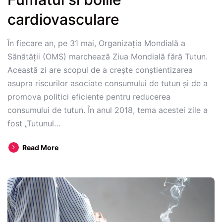
din
cardiovasculare
dependență
În fiecare an, pe 31 mai, Organizația Mondială a
Sănătății (OMS) marchează Ziua Mondială fără Tutun.
Această zi are scopul de a crește conștientizarea
asupra riscurilor asociate consumului de tutun și de a
promova politici eficiente pentru reducerea
consumului de tutun. În anul 2018, tema acestei zile a
fost „Tutunul…
Fumatul
Read More
si
bolile
cardiovasculare