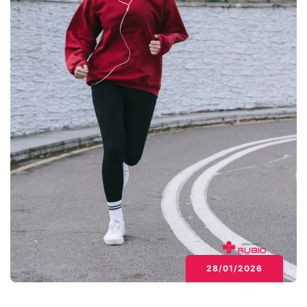
sfaturi
de
la
psihologi.
28/01/2026