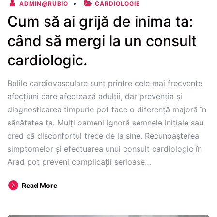
ADMIN@RUBIO
CARDIOLOGIE
Cum să ai grijă de inima ta:
când să mergi la un consult
cardiologic.
Bolile cardiovasculare sunt printre cele mai frecvente
afecțiuni care afectează adulții, dar prevenția și
diagnosticarea timpurie pot face o diferență majoră în
sănătatea ta. Mulți oameni ignoră semnele inițiale sau
cred că disconfortul trece de la sine. Recunoașterea
simptomelor și efectuarea unui consult cardiologic în
Arad pot preveni complicații serioase…
Cum
Read More
să
ai