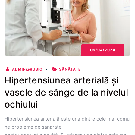
un
nou
computer
tomograf
de
înaltă
precizie
05/04/2024
ADMIN@RUBIO
SĂNĂTATE
Hipertensiunea arterială și
vasele de sânge de la nivelul
ochiului
Hipertensiunea arterială este una dintre cele mai comu
ne probleme de sanarate
pentru populația adultă. Și adesea una dintre cele mai