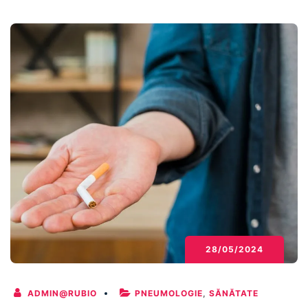
nou
al
fumatului
pasiv
asupra
sanatatii
inimii
copiilor
28/05/2024
ADMIN@RUBIO
PNEUMOLOGIE
,
SĂNĂTATE