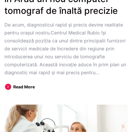
tomograf de înaltă precizie
De acum, diagnosticul rapid și precis devine realitate
pentru orașul nostru.Centrul Medical Rubio își
consolidează poziția ca unul dintre principalii furnizori
de servicii medicale de încredere din regiune prin
introducerea unui nou serviciu de tomografie
computerizată. Această inovație aduce în prim plan un
diagnostic mai rapid și mai precis pentru…
Centrul
Read More
Medical
Rubio
a
adus
în
Arad