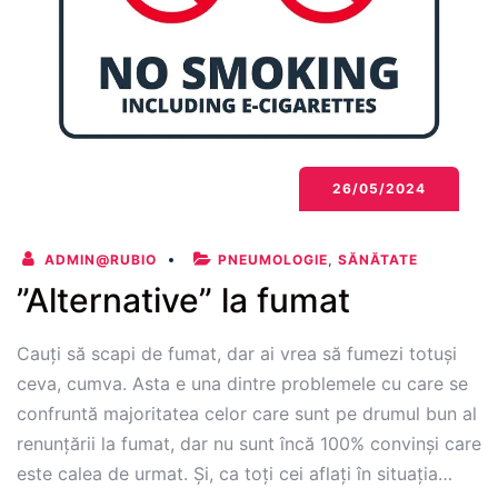
spune
medicul!
26/05/2024
ADMIN@RUBIO
PNEUMOLOGIE
,
SĂNĂTATE
”Alternative” la fumat
Cauți să scapi de fumat, dar ai vrea să fumezi totuși
ceva, cumva. Asta e una dintre problemele cu care se
confruntă majoritatea celor care sunt pe drumul bun al
renunțării la fumat, dar nu sunt încă 100% convinși care
este calea de urmat. Și, ca toți cei aflați în situația…