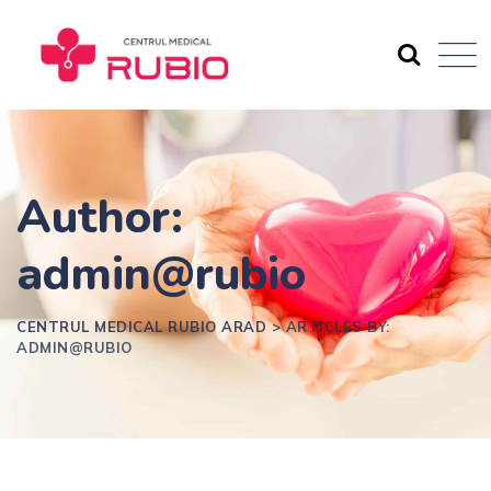
Skip
to
content
Author:
admin@rubio
CENTRUL MEDICAL RUBIO ARAD
>
ARTICLES BY:
ADMIN@RUBIO