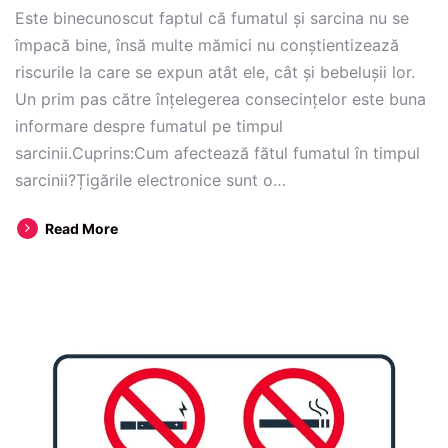
Este binecunoscut faptul că fumatul și sarcina nu se
împacă bine, însă multe mămici nu conștientizează
riscurile la care se expun atât ele, cât și bebelușii lor.
Un prim pas către înțelegerea consecințelor este buna
informare despre fumatul pe timpul
sarcinii.Cuprins:Cum afectează fătul fumatul în timpul
sarcinii?Țigările electronice sunt o…
Fumatul
Read More
in
perioada
sarcinii:
Este
acest
obicei
daunator?
Vezi
ce