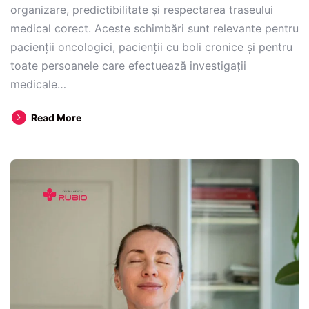
organizare, predictibilitate și respectarea traseului
medical corect. Aceste schimbări sunt relevante pentru
pacienții oncologici, pacienții cu boli cronice și pentru
toate persoanele care efectuează investigații
medicale…
Modificări
Read More
importante
în
acordarea
serviciilor
medicale
din
2026