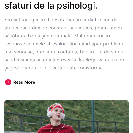
sfaturi de la psihologi.
Stresul face parte din viața fiecăruia dintre noi, dar
atunci când devine constant sau intens, poate afecta
sănătatea fizică și emoțională. Mulți oameni nu
recunosc semnele stresului până când apar probleme
mai serioase, precum anxietatea, tulburările de somn
sau tensiunea arterială crescută. Înțelegerea cauzelor
și gestionarea lor corectă poate transforma…
Cum
Read More
să
recunoști
și
să
gestionezi
stresul
zilnic: