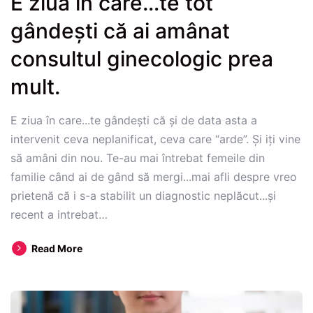
E ziua în care…te tot
gândești că ai amânat
consultul ginecologic prea
mult.
E ziua în care...te gândești că și de data asta a
intervenit ceva neplanificat, ceva care “arde”. Și iți vine
să amâni din nou. Te-au mai întrebat femeile din
familie când ai de gând să mergi...mai afli despre vreo
prietenă că i s-a stabilit un diagnostic neplăcut...și
recent a intrebat…
E
Read More
ziua
în
care…
te